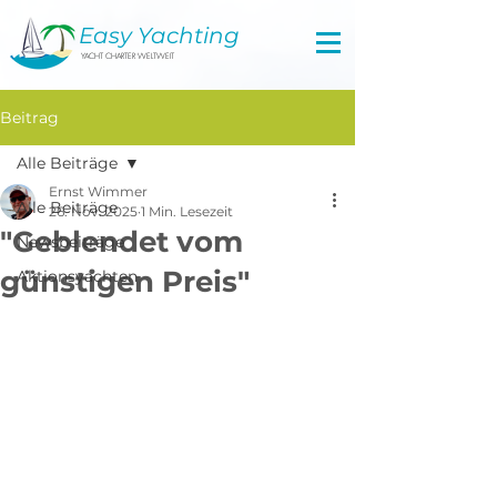
Easy Yachting
YACHT CHARTER WELTWEIT
Beitrag
Alle Beiträge
Ernst Wimmer
Alle Beiträge
26. Nov. 2025
1 Min. Lesezeit
"Geblendet vom
Newsbeiträge
günstigen Preis"
Aktionsyachten